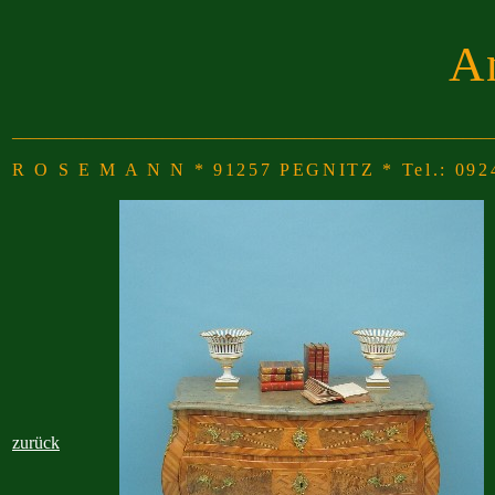
An
______________________________________________________
R O S E M A N N * 91257 PEGNITZ * Tel.: 092
zurück